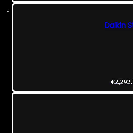
Daikin 
€
2,292