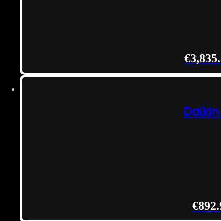
€
3,835
Daiki
€
892.