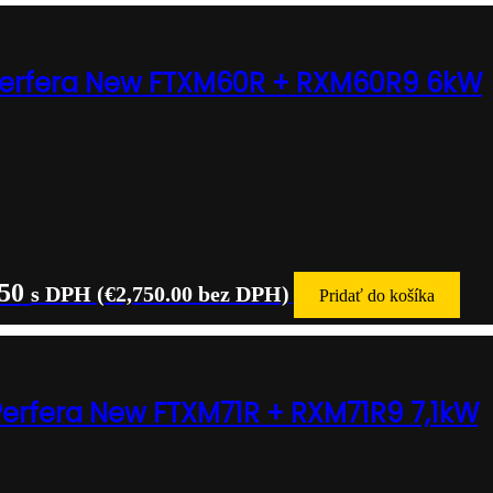
Perfera New FTXM60R + RXM60R9 6kW
.50
s DPH (
€
2,750.00
bez DPH)
Pridať do košíka
Perfera New FTXM71R + RXM71R9 7,1kW