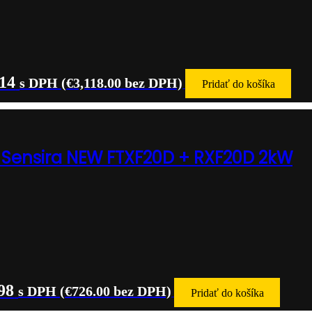
.14
s DPH (
€
3,118.00
bez DPH)
Pridať do košíka
n Sensira NEW FTXF20D + RXF20D 2kW
98
s DPH (
€
726.00
bez DPH)
Pridať do košíka