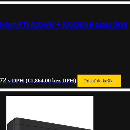
Stylish FTXA20AW + RXA20A9 biela 2kW
.72
s DPH (
€
1,864.00
bez DPH)
Pridať do košíka