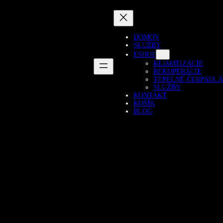
DOMOV
SLUŽBY
ESHOP
KLIMATIZÁCIE
REKUPERÁCIE
TEPELNÉ ČERPADLÁ
SLUŽBY
KONTAKT
KOŠÍK
BLOG