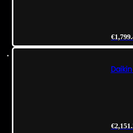
€
1,799
Daikin
€
2,151