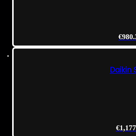
€
980.
Daikin
€
1,177