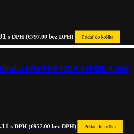
31
s DPH (
€
797.00
bez DPH)
Pridať do košíka
 Sensira NEW FTXF42D + RXF42D 4,2kW
.11
s DPH (
€
957.00
bez DPH)
Pridať do košíka