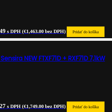
.49
s DPH (
€
1,463.00
bez DPH)
Pridať do košíka
 Sensira NEW FTXF71D + RXF71D 7,1kW
.27
s DPH (
€
1,749.00
bez DPH)
Pridať do košíka