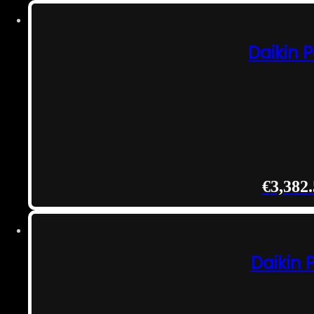
Daikin 
€
3,382
Daikin 