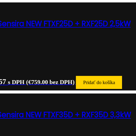
 Sensira NEW FTXF25D + RXF25D 2,5kW
57
s DPH (
€
759.00
bez DPH)
Pridať do košíka
 Sensira NEW FTXF35D + RXF35D 3,3kW