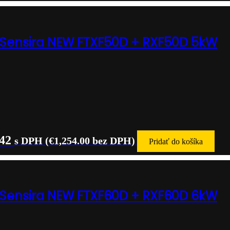
 Sensira NEW FTXF50D + RXF50D 5kW
.42
s DPH (
€
1,254.00
bez DPH)
Pridať do košíka
 Sensira NEW FTXF60D + RXF60D 6kW