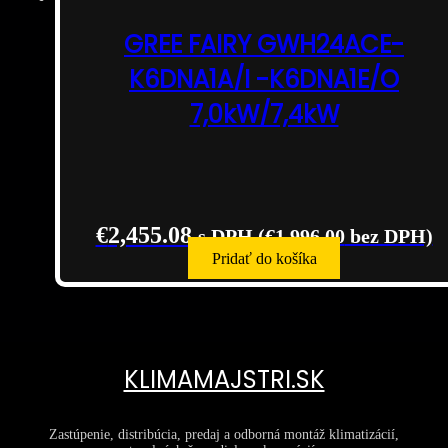
GREE FAIRY GWH24ACE-
K6DNA1A/I -K6DNA1E/O
7,0kW/7,4kW
€
2,455.08
s DPH (
€
1,996.00
bez DPH)
Pridať do košíka
KLIMAMAJSTRI.SK
Zastúpenie, distribúcia, predaj a odborná montáž klimatizácií,