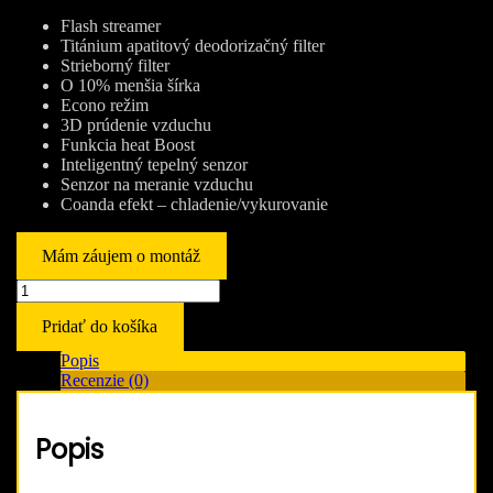
Flash streamer
Titánium apatitový deodorizačný filter
Strieborný filter
O 10% menšia šírka
Econo režim
3D prúdenie vzduchu
Funkcia heat Boost
Inteligentný tepelný senzor
Senzor na meranie vzduchu
Coanda efekt – chladenie/vykurovanie
Mám záujem o montáž
množstvo
Daikin
Pridať do košíka
Emura
v
Popis
matnej
Recenzie (0)
bielej
FTXJ25AW
/
Popis
RXJ25A
2,5kW