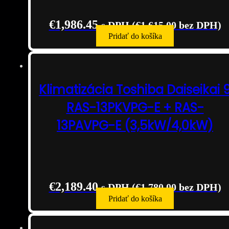
€
1,986.45
s DPH (
€
1,615.00
bez DPH)
Pridať do košíka
Klimatizácia Toshiba Daiseikai 
RAS-13PKVPG-E + RAS-
13PAVPG-E (3,5kW/4,0kW)
€
2,189.40
s DPH (
€
1,780.00
bez DPH)
Pridať do košíka