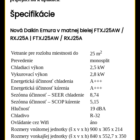
Špecifikácie
Nová Daikin Emura v matnej bielej FTXJ25AW /
RXJ25A | FTXJ25AW / RXJ25A
2
Vetranie pre rozlohu miestnosti do
25 m
Prevedenie
monosplit
Chladiaci výkon
2,5 kW
Vykurovací výkon
2,8 kW
Energetická účinnosť chladenia
A+++
Energetická účinnosť kúrenia
A+++
Sezónna účinnosť – SEER chladenie
8,74
Sezónna účinnosť – SCOP kúrenie
5,15
Hlučnosť
19 dBA
Chladivo
R-32
Ovládanie cez Wifi
áno
Rozmery vnútornej jednotky (š x v x h)
900 x 305 x 214
Rozmery vonkajšej jednotky (š x v x h)
840 x 552,7 x 350