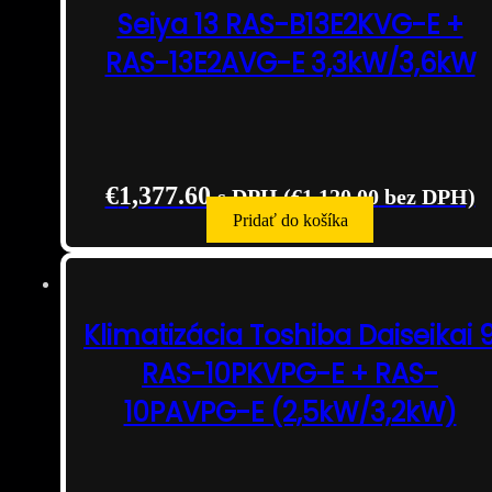
Seiya 13 RAS-B13E2KVG-E +
RAS-13E2AVG-E 3,3kW/3,6kW
€
1,377.60
s DPH (
€
1,120.00
bez DPH)
Pridať do košíka
Klimatizácia Toshiba Daiseikai 
RAS-10PKVPG-E + RAS-
10PAVPG-E (2,5kW/3,2kW)