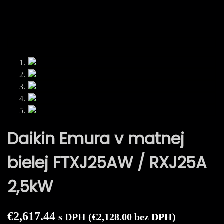
Prejsť
na
obsah
Daikin Emura v matnej
bielej FTXJ25AW / RXJ25A
2,5kW
€
2,617.44
s DPH (
€
2,128.00
bez DPH)