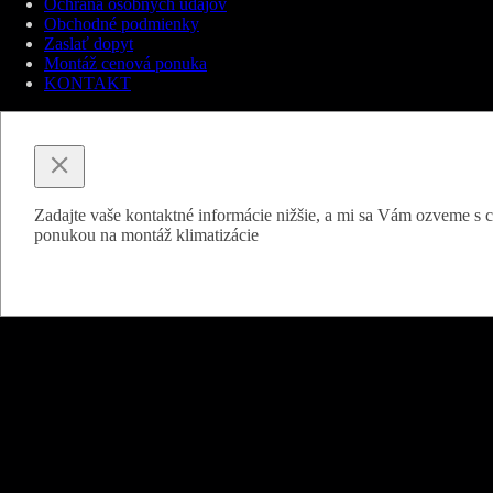
Ochrana osobných údajov
Obchodné podmienky
Zaslať dopyt
Montáž cenová ponuka
KONTAKT
Zadajte vaše kontaktné informácie nižšie, a mi sa Vám ozveme s
ponukou na montáž klimatizácie