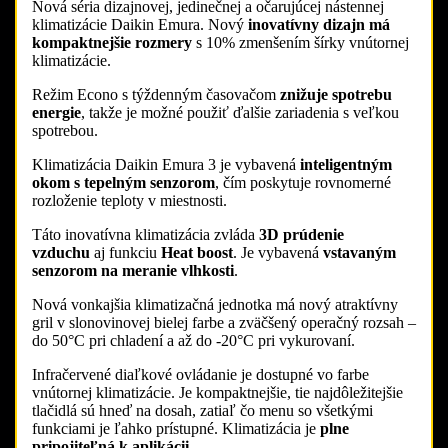
Nová séria dizajnovej, jedinečnej a očarujúcej nástennej
klimatizácie Daikin Emura. Nový
inovatívny dizajn má
kompaktnejšie rozmery
s 10% zmenšením šírky vnútornej
klimatizácie.
Režim Econo s týždenným časovačom
znižuje spotrebu
energie
, takže je možné použiť ďalšie zariadenia s veľkou
spotrebou.
Klimatizácia Daikin Emura 3 je vybavená
inteligentným
okom s tepelným senzorom
, čím poskytuje rovnomerné
rozloženie teploty v miestnosti.
Táto inovatívna klimatizácia zvláda
3D prúdenie
vzduchu
aj funkciu
Heat boost
. Je vybavená
vstavaným
senzorom na meranie vlhkosti
.
Nová vonkajšia klimatizačná jednotka má nový atraktívny
gril v slonovinovej bielej farbe a zväčšený operačný rozsah –
do 50°C pri chladení a až do -20°C pri vykurovaní.
Infračervené diaľkové ovládanie je dostupné vo farbe
vnútornej klimatizácie. Je kompaktnejšie, tie najdôležitejšie
tlačidlá sú hneď na dosah, zatiaľ čo menu so všetkými
funkciami je ľahko prístupné. Klimatizácia je
plne
pripojiteľná k aplikácii
.