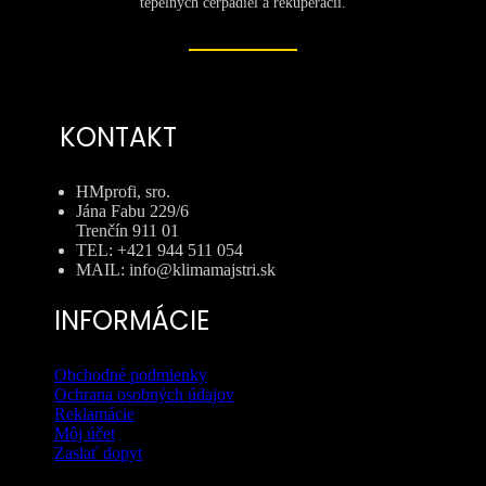
tepelných čerpadiel a rekuperácií.
KONTAKT
HMprofi, sro.
Jána Fabu 229/6
Trenčín 911 01
TEL: +421 944 511 054
MAIL: info@klimamajstri.sk
INFORMÁCIE
Obchodné podmienky
Ochrana osobných údajov
Reklamácie
Môj účet
Zaslať dopyt