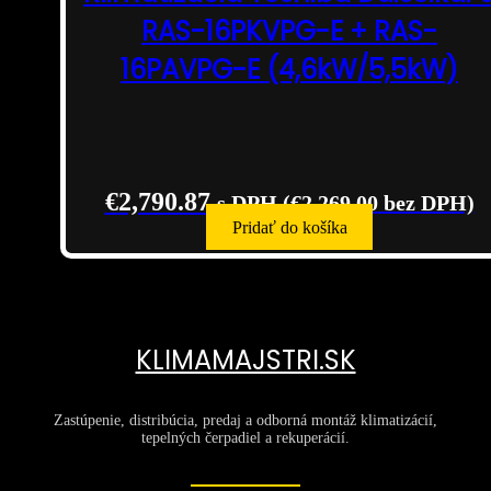
RAS-16PKVPG-E + RAS-
16PAVPG-E (4,6kW/5,5kW)
€
2,790.87
s DPH (
€
2,269.00
bez DPH)
Pridať do košíka
KLIMAMAJSTRI.SK
Zastúpenie, distribúcia, predaj a odborná montáž klimatizácií,
tepelných čerpadiel a rekuperácií.