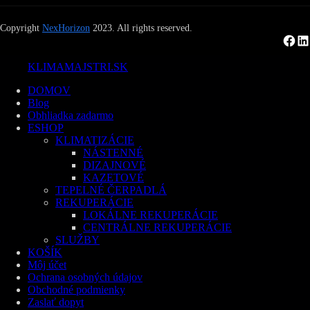
Copyright
NexHorizon
2023. All rights reserved.
Facebook
LinkedIn
KLIMAMAJSTRI.SK
DOMOV
Blog
Obhliadka zadarmo
ESHOP
KLIMATIZÁCIE
NÁSTENNÉ
DIZAJNOVÉ
KAZETOVÉ
TEPELNÉ ČERPADLÁ
REKUPERÁCIE
LOKÁLNE REKUPERÁCIE
CENTRÁLNE REKUPERÁCIE
SLUŽBY
KOŠÍK
Môj účet
Ochrana osobných údajov
Obchodné podmienky
Zaslať dopyt