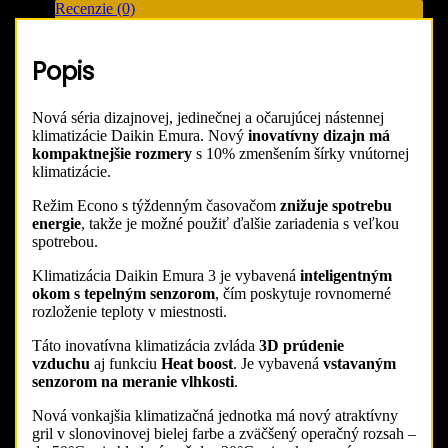
Recenzie (0)
bielej
FTXJ42AW
/
Popis
RXJ42A
4,2kW
Nová séria dizajnovej, jedinečnej a očarujúcej nástennej
klimatizácie Daikin Emura. Nový
inovatívny dizajn má
kompaktnejšie rozmery
s 10% zmenšením šírky vnútornej
klimatizácie.
Režim Econo s týždenným časovačom
znižuje spotrebu
energie
, takže je možné použiť ďalšie zariadenia s veľkou
spotrebou.
Klimatizácia Daikin Emura 3 je vybavená
inteligentným
okom s tepelným senzorom
, čím poskytuje rovnomerné
rozloženie teploty v miestnosti.
Táto inovatívna klimatizácia zvláda
3D prúdenie
vzduchu
aj funkciu
Heat boost
. Je vybavená
vstavaným
senzorom na meranie vlhkosti
.
Nová vonkajšia klimatizačná jednotka má nový atraktívny
gril v slonovinovej bielej farbe a zväčšený operačný rozsah –