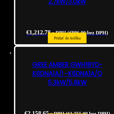
2,7kW/3,0kW
€
1,212.78
s DPH (
€
986.00
bez DPH)
Pridať do košíka
GREE AMBER GWH18YD-
K6DNA1A/I -K6DNA1A/O
5,3kW/5,6kW
€
2,158.65
s DPH (
€
1,755.00
bez DPH)