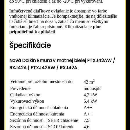
do 50°C pri chladení a až do -20°C pri vykurovaní.
Infračervené diaľkové ovládanie je dostupné vo farbe
vnútornej klimatizácie. Je kompaktnejšie, tie najdôležitejšie
tlačidlá sú hneď na dosah, zatiaľ čo menu so všetkými
funkciami je ľahko prístupné. Klimatizácia je
plne
pripojiteľná k aplikácii
.
Špecifikácie
Nová Daikin Emura v matnej bielej FTXJ42AW /
RXJ42A | FTXJ42AW / RXJ42A
2
Vetranie pre rozlohu miestnosti do
42 m
Prevedenie
monosplit
Chladiaci výkon
4,2 kW
Vykurovací výkon
5,4 kW
Energetická účinnosť chladenia
A++
Energetická účinnosť kúrenia
A++
Sezónna účinnosť – SEER chladenie
7,5
Sezónna účinnosť – SCOP kúrenie
4,6