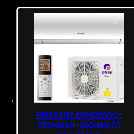
GREE FAIRY GWH09ACC-
K6DNA1A/I -K6DNA1A/O