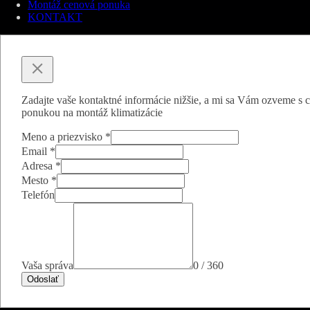
Montáž cenová ponuka
KONTAKT
Zadajte vaše kontaktné informácie nižšie, a mi sa Vám ozveme s
ponukou na montáž klimatizácie
Meno a priezvisko
*
Email
*
Adresa
*
Mesto
*
Telefón
Vaša správa
0 / 360
Odoslať