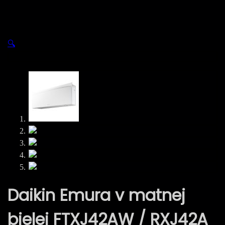
Prejsť
na
obsah
🔍
Daikin Emura v matnej
bielej FTXJ42AW / RXJ42A