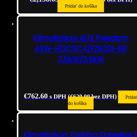
Pridať do košíka
Klimatizácia AUX Freedom
ASW-H12C5C4/FZR3DI-B8
3,5kW/3,5kW
€
762.60
s DPH (
€
620.00
bez DPH)
Prida
do košíka
Klimatizácia Toshiba Daiseikai 