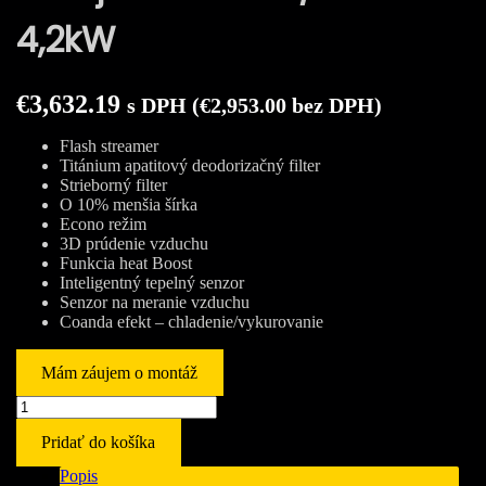
4,2kW
€
3,632.19
s DPH (
€
2,953.00
bez DPH)
Flash streamer
Titánium apatitový deodorizačný filter
Strieborný filter
O 10% menšia šírka
Econo režim
3D prúdenie vzduchu
Funkcia heat Boost
Inteligentný tepelný senzor
Senzor na meranie vzduchu
Coanda efekt – chladenie/vykurovanie
Mám záujem o montáž
množstvo
Daikin
Pridať do košíka
Emura
v
Popis
matnej