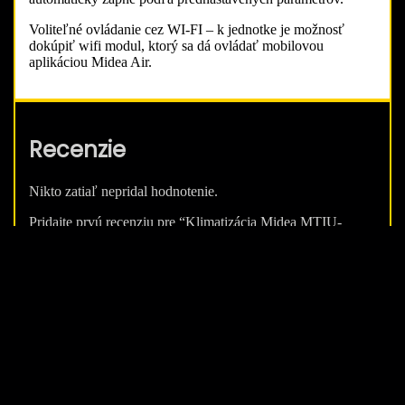
Voliteľné ovládanie cez WI-FI – k jednotke je možnosť
dokúpiť wifi modul, ktorý sa dá ovládať mobilovou
aplikáciou Midea Air.
Recenzie
Nikto zatiaľ nepridal hodnotenie.
Pridajte prvú recenziu pre “Klimatizácia Midea MTIU-
12HWFNX kanálová vnútorná jednotka multisplit (3,5
kW)”
Vaša e-mailová adresa nebude zverejnená.
Vyžadované polia
sú označené
*
Vaše hodnotenie
*
Vaša recenzia
*