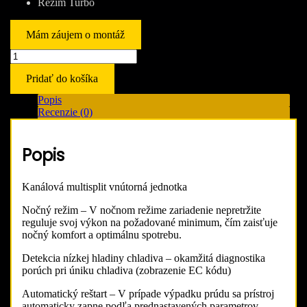
Režim Turbo
Mám záujem o montáž
množstvo
Klimatizácia
Pridať do košíka
Midea
MTIU-
Popis
12HWFNX
Recenzie (0)
kanálová
vnútorná
jednotka
Popis
multisplit
(3,5
kW)
Kanálová multisplit vnútorná jednotka
Nočný režim – V nočnom režime zariadenie nepretržite
reguluje svoj výkon na požadované minimum, čím zaisťuje
nočný komfort a optimálnu spotrebu.
Detekcia nízkej hladiny chladiva – okamžitá diagnostika
porúch pri úniku chladiva (zobrazenie EC kódu)
Automatický reštart – V prípade výpadku prúdu sa prístroj
automaticky zapne podľa prednastavených parametrov.