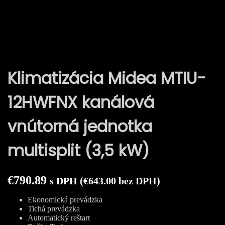
Prejsť
na
obsah
Klimatizácia Midea MTIU-
12HWFNX kanálová
vnútorná jednotka
multisplit (3,5 kW)
€
790.89
s DPH (
€
643.00
bez DPH)
Ekonomická prevádzka
Tichá prevádzka
Automatický reštart