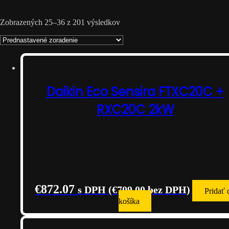
Zobrazených 25–36 z 201 výsledkov
Daikin Eco Sensira FTXC20C +
RXC20C 2kW
€
872.07
s DPH (
€
709.00
bez DPH)
Pridať 
košíka