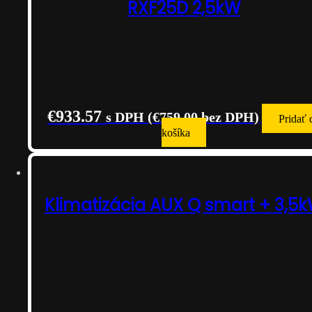
RXF25D 2,5kW
€
933.57
s DPH (
€
759.00
bez DPH)
Pridať 
košíka
Klimatizácia AUX Q smart + 3,5