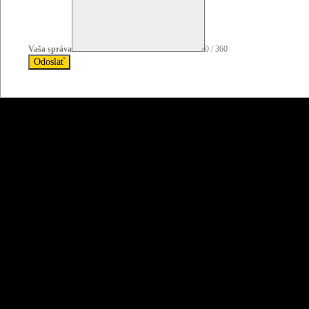
Vaša správa
0 / 360
Odoslať