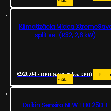
košíka
Klimatizácia Midea XtremeSav
split set (R32, 2,6 kW)
€
920.04
s DPH (
€
748.00
bez DPH)
Pridať 
košíka
Daikin Sensira NEW FTXF25D +