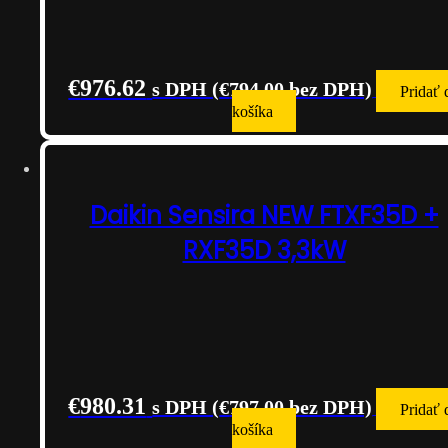
€
976.62
s DPH (
€
794.00
bez DPH)
Pridať 
košíka
Daikin Sensira NEW FTXF35D +
RXF35D 3,3kW
€
980.31
s DPH (
€
797.00
bez DPH)
Pridať 
košíka