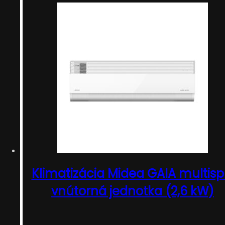
Klimatizácia Midea GAIA multispl
vnútorná jednotka (2,6 kW)