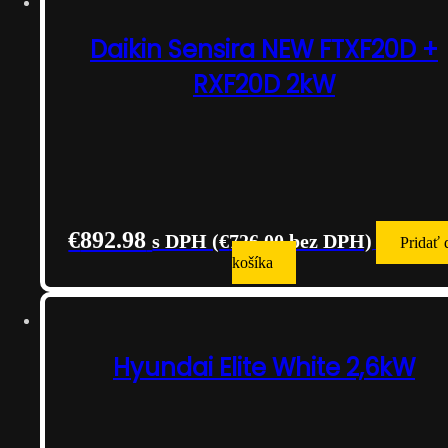
Daikin Sensira NEW FTXF20D +
RXF20D 2kW
€
892.98
s DPH (
€
726.00
bez DPH)
Pridať 
košíka
Hyundai Elite White 2,6kW