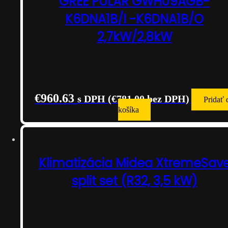
GREE PULAR GWH09AGB-
K6DNA1B/I -K6DNA1B/O
2,7kW/2,8kW
€
960.63
s DPH (
€
781.00
bez DPH)
Pridať 
košíka
Klimatizácia Midea XtremeSav
split set (R32, 3,5 kW)