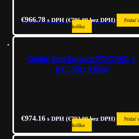
€
966.78
s DPH (
€
786.00
bez DPH)
Pridať 
košíka
Daikin Eco Sensira FTXC35C +
RXC35C 3,5kW
€
974.16
s DPH (
€
792.00
bez DPH)
Pridať 
košíka