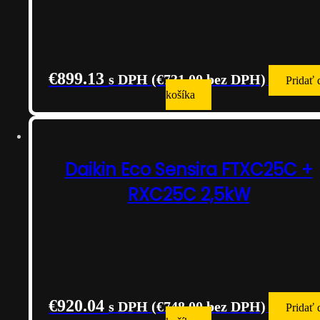
€
899.13
s DPH (
€
731.00
bez DPH)
Pridať 
košíka
Daikin Eco Sensira FTXC25C +
RXC25C 2,5kW
€
920.04
s DPH (
€
748.00
bez DPH)
Pridať 