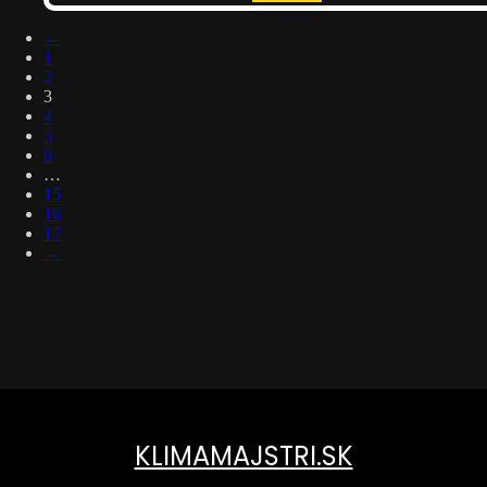
←
1
2
3
4
5
6
…
15
16
17
→
KLIMAMAJSTRI.SK