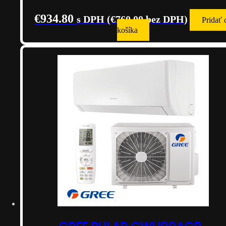
€
934.80
s DPH (
€
760.00
bez DPH)
Pridať 
košíka