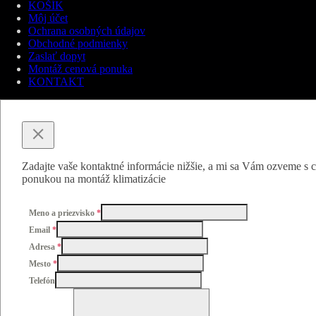
KOŠÍK
Môj účet
Ochrana osobných údajov
Obchodné podmienky
Zaslať dopyt
Montáž cenová ponuka
KONTAKT
Zadajte vaše kontaktné informácie nižšie, a mi sa Vám ozveme s
ponukou na montáž klimatizácie
Meno a priezvisko
*
Email
*
Adresa
*
Mesto
*
Telefón