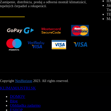
HM
Zastúpenie, distribúcia, predaj a odborná montáž klimatizácií,
Já
tepelných čerpadiel a rekuperácií.
Tr
TE
MA
Copyright
NexHorizon
2023. All rights reserved.
KLIMAMAJSTRI.SK
DOMOV
Blog
Obhliadka zadarmo
ESHOP