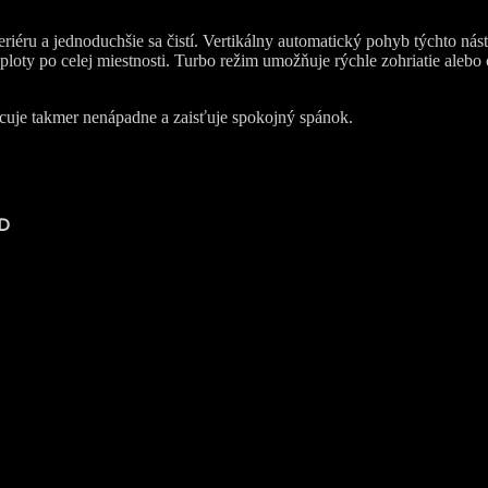
eriéru a jednoduchšie sa čistí. Vertikálny automatický pohyb týchto ná
loty po celej miestnosti. Turbo režim umožňuje rýchle zohriatie alebo
cuje takmer nenápadne a zaisťuje spokojný spánok.
5D