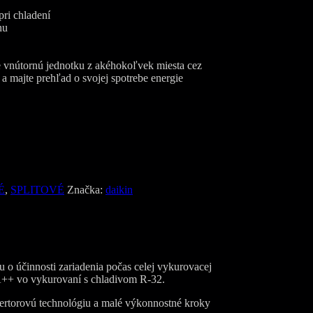
pri chladení
hu
te vnútornú jednotku z akéhokoľvek miesta cez
t a majte prehľad o svojej spotrebe energie
É
,
SPLITOVÉ
Značka:
daikin
 o účinnosti zariadenia počas celej vykurovacej
u A++ vo vykurovaní s chladivom R-32.
ertorovú technológiu a malé výkonnostné kroky