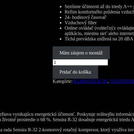
Sezónne účinnosti až do triedy A++ 
Režim komfortného prúdenia vzduc
24- hodinový časovač
Vzduchový filter
Online ovládač (voliteľný): ovládaj
aplikáciu, miestnu sieť alebo interne
Tichá prevádzka znížená na 20 dBA
Mám záujem o montáž
množstvo
Daikin
Pridať do košíka
Sensira
NEW
Kategórie:
KLIMATIZÁCIE
,
NÁSTENN
FTXF35D
+
RXF35D
3,3kW
iava vynikajúcu energetickú účinnosť. Poskytuje reálnejšiu informáciu
a životné prostredie o 68 %. Sensira R-32 dosahuje energetickú tried
rada Sensira R-32 2-komorový rotačný kompresor, ktorý využíva inv