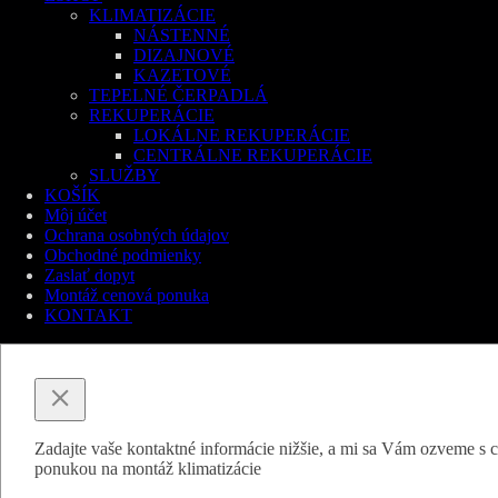
KLIMATIZÁCIE
NÁSTENNÉ
DIZAJNOVÉ
KAZETOVÉ
TEPELNÉ ČERPADLÁ
REKUPERÁCIE
LOKÁLNE REKUPERÁCIE
CENTRÁLNE REKUPERÁCIE
SLUŽBY
KOŠÍK
Môj účet
Ochrana osobných údajov
Obchodné podmienky
Zaslať dopyt
Montáž cenová ponuka
KONTAKT
Zadajte vaše kontaktné informácie nižšie, a mi sa Vám ozveme s
ponukou na montáž klimatizácie