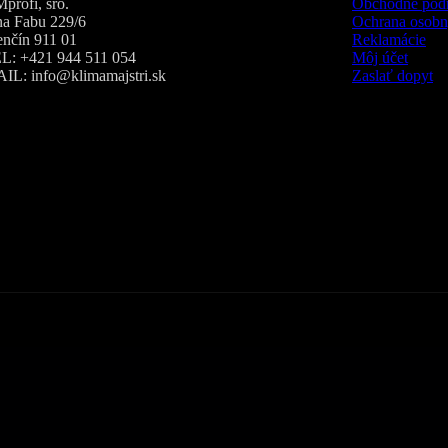
profi, sro.
Obchodné pod
na Fabu 229/6
Ochrana osobn
enčín 911 01
Reklamácie
L: +421 944 511 054
Môj účet
IL: info@klimamajstri.sk
Zaslať dopyt