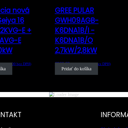
ácia nová
GREE PULAR
eiya 16
GWH09AGB-
E2KVG-E +
K6DNA1B/I -
2AVG-E
K6DNA1B/O
,0kW
2,7kW/2,8kW
€
960.63
€
1,326.00
bez DPH)
s DPH (
€
781.00
bez DPH)
šíka
Pridať do košíka
NTAKT
INFORM