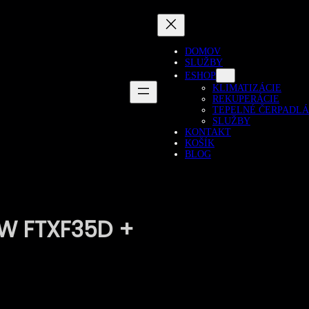
DOMOV
SLUŽBY
ESHOP
KLIMATIZÁCIE
REKUPERÁCIE
TEPELNÉ ČERPADLÁ
SLUŽBY
KONTAKT
KOŠÍK
BLOG
EW FTXF35D +