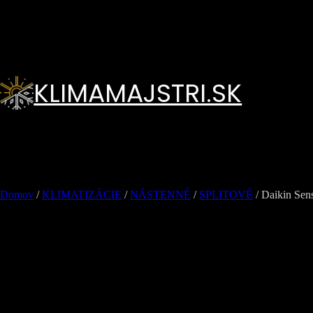
Prejsť
na
obsah
KLIMAMAJSTRI.SK
Domov
/
KLIMATIZÁCIE
/
NÁSTENNÉ
/
SPLITOVÉ
/ Daikin S