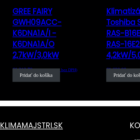
GREE FAIRY
Klimatiz
GWH09ACC-
Toshiba S
K6DNA1A/I -
RAS-B16
K6DNA1A/O
RAS-16E
2,7kW/3,0kW
4,2kW/5
€
1,212.78
€
1,630.98
s DPH (
€
986.00
bez DPH)
s DPH (
Pridať do košíka
Pridať do ko
KLIMAMAJSTRI.SK
KO