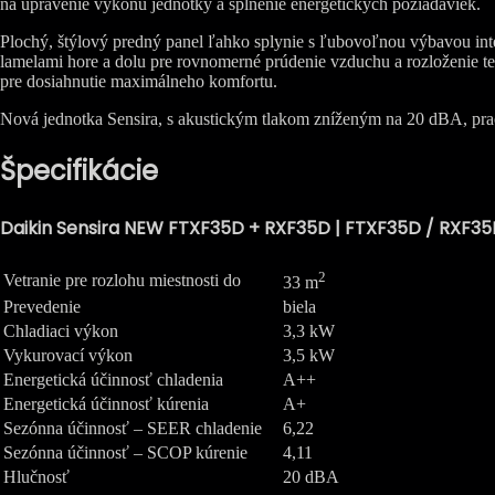
na upravenie výkonu jednotky a splnenie energetických požiadaviek.
Plochý, štýlový predný panel ľahko splynie s ľubovoľnou výbavou int
lamelami hore a dolu pre rovnomerné prúdenie vzduchu a rozloženie tep
pre dosiahnutie maximálneho komfortu.
Nová jednotka Sensira, s akustickým tlakom zníženým na 20 dBA, pra
Špecifikácie
Daikin Sensira NEW FTXF35D + RXF35D | FTXF35D / RXF3
2
Vetranie pre rozlohu miestnosti do
33 m
Prevedenie
biela
Chladiaci výkon
3,3 kW
Vykurovací výkon
3,5 kW
Energetická účinnosť chladenia
A++
Energetická účinnosť kúrenia
A+
Sezónna účinnosť – SEER chladenie
6,22
Sezónna účinnosť – SCOP kúrenie
4,11
Hlučnosť
20 dBA