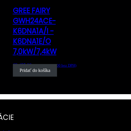
GREE FAIRY
GWH24ACE-
K6DNA1A/I -
K6DNA1E/O
7,0kW/7,4kW
€
2,455.08
s DPH (
€
1,996.00
bez DPH)
Pridať do košíka
ÁCIE