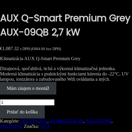
AUX Q-Smart Premium Grey
AUX-09QB 2,7 kW
€
1,087.32
s DPH (
€
884.00
bez DPH)
Klimatizácia AUX Q-Smart Premium Grey
Dizajnová, spoľahlivá, tichá a výkonná klimatizačná jednotka.
Moderná klimatizácia s praktickými funkciami kúrenia do -22°C, UV
lampou, ionizátora a zabudovaného Wifi ovládania a iných.
Mám záujem o montáž
množstvo
AUX
Pridať do košíka
Q-
Smart
Kategórie:
DIZAJNOVÉ
,
KLIMATIZÁCIE
,
NÁSTENNÉ
,
Premium
SPLITOVÉ
Značka:
AUX
Grey