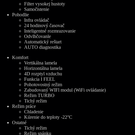
Filter vysokej hustoty
Samočistenie
Pohodlie
Infra ovládač
24 hodinový časovač
Inteligentné rozmrazovanie
Odvlhčovanle
Automatický reštart
AUTO diagnostika
Komfort
Vertikálna lamela
Horizontálna lamela
4D rozptyl vzduchu
Funkcia I FEEL
Pohotovostný režim
Zabudovaný WIFl modul (WiFi ovládanie)
Režim TURBO
Tichý režim
Režim práce
Chladenie
Kúrenie do teploty -22°C
Ostatné
Tichý režim
Režim spánku