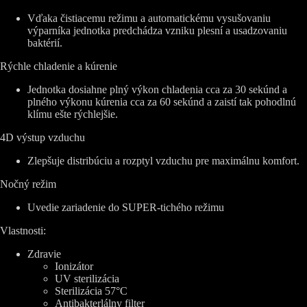
Vďaka čistiacemu režimu a automatickému vysušovaniu
výparníka jednotka predchádza vzniku plesní a usadzovaniu
baktérií.
Rýchle chladenie a kúrenie
Jednotka dosiahne plný výkon chladenia cca za 30 sekúnd a
plného výkonu kúrenia cca za 60 sekúnd a zaistí tak pohodlnú
klímu ešte rýchlejšie.
4D výstup vzduchu
Zlepšuje distribúciu a rozptyl vzduchu pre maximálnu komfort.
Nočný režim
Uvedie zariadenie do SUPER-tichého režimu
Vlastnosti:
Zdravie
Ionizátor
UV sterilizácia
Sterilizácia 57°C
Antibakterlálny filter