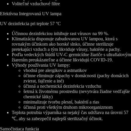
Voliteľné vzduchové filtre
Efektívna Integrovaná UV lampa
UV dezinfekcia pri teplote 57 °C
Účinnou dezinfekciou inhibuje rast vírusov na 99 %.
Klimatizácia disponuje zabudovanou UV lampou, ktorá s
rovnakým účinkom ako horské slnko, účinne sterilizuje
pretekajúci vzduch a tým likviduje vírusy, baktérie a pachy.
Poďla vedeckých štúdií UV-C germicídne žiariče s ultrafialovým
žiarením preukázateľne a účinne likvidujú COVID-19.
Výhody používania UV lampy:
vhodná pre alergikov a astmatikov
účinne eliminuje zápachy v domácnosti (pachy domácich
zvierat, fajčenie a iné)
účinná a nechemická dezinfekcia vzduchu
šetrná k životnému prostrediu (nevytvára žiadne vedľajšie
chemické látky)
minimalizuje tvorbu plesní, baktérií a rias
účinná proti všetkým druhom mikroorganizmom
Teplota potrubia výparníka sa nejaký čas udržiava na úrovni 57
℃, aby sa zabezpečil najlepší sterilizačný účinok.
Samočistiaca funkcia