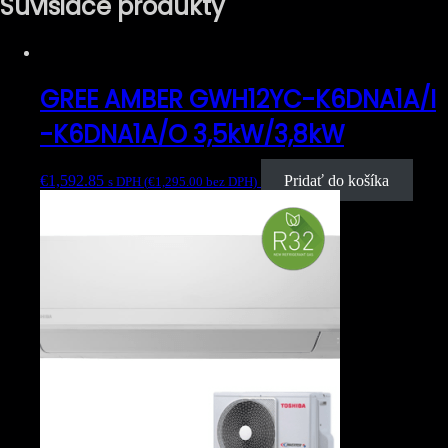
Súvisiace produkty
GREE AMBER GWH12YC-K6DNA1A/I
-K6DNA1A/O 3,5kW/3,8kW
€
1,592.85
Pridať do košíka
s DPH (
€
1,295.00
bez DPH)