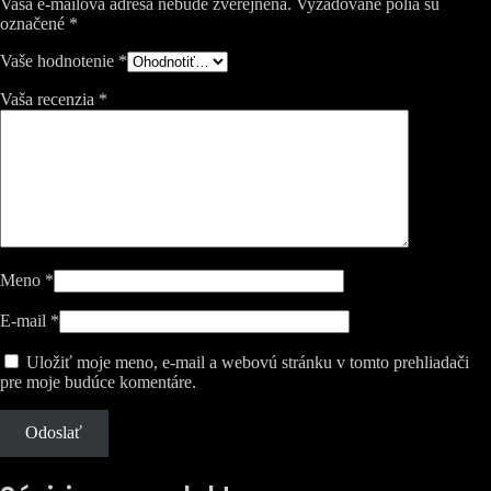
Vaša e-mailová adresa nebude zverejnená.
Vyžadované polia sú
označené
*
Vaše hodnotenie
*
Vaša recenzia
*
Meno
*
E-mail
*
Uložiť moje meno, e-mail a webovú stránku v tomto prehliadači
pre moje budúce komentáre.