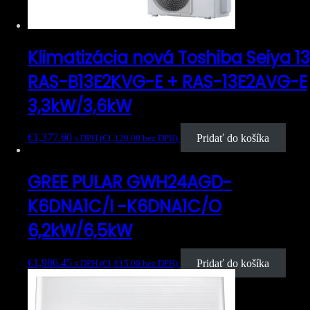
Klimatizácia nová Toshiba Seiya 13
RAS-B13E2KVG-E + RAS-13E2AVG-E
3,3kW/3,6kW
€
1,377.60
Pridať do košíka
s DPH (
€
1,120.00
bez DPH)
GREE PULAR GWH24AGD-
K6DNA1C/I -K6DNA1C/O
6,2kW/6,5kW
€
1,986.45
Pridať do košíka
s DPH (
€
1,615.00
bez DPH)