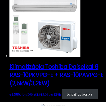
Klimatizácia Toshiba Daiseikai 9
RAS-10PKVPG-E + RAS-10PAVPG-E
(2,5kW/3,2kW)
€
1,986.45
Pridať do košíka
s DPH (
€
1,615.00
bez DPH)