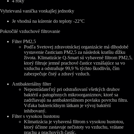
4 roky
Vyhrievaná vanička vonkajšej jednotky
Je vhodná na kúrenie do teploty -22°C
Pokročilé vzduchové filtrovanie
Filter PM2,5
Podľa Svetovej zdravotníckej organizácie má dlhodobé
vystavenie časticiam PM2,5 za následok kratšiu dĺžku
života. Klimatizácie Q-Smart sú vybavené filtrom PM2,5,
ktorý filtruje jemné prachové častice vznášajúce sa vo
vzduchu a odstraňuje 99,9 % týchto škodlivín, čím
zabezpečuje čistý a zdravý vzduch.
Antibakteriálny filter
Nepostrádateľný pri odstraňovaní všetkých druhov
baktérií a patogénnych mikroorganizmov, ktoré sa
zadržiavajú na antibakteriálnom povlaku povrchu filtra.
Vďaka baktericídnym látkam je vývoj baktérií
inhibovaný.
Filter s vysokou hustotou
Klimatizácia je vybavená filtrom s vysokou hustotou,
ktorý účinne zastavuje nečistoty vo vzduchu, vrátane
prachu a prachových častíc.