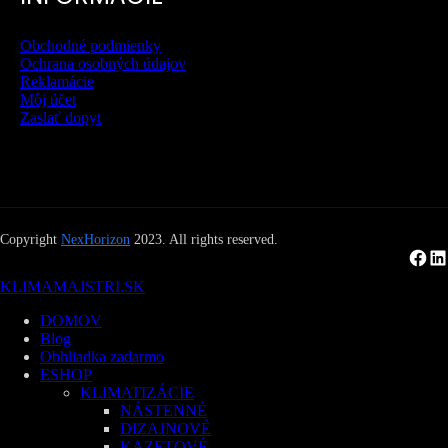
Obchodné podmienky
Ochrana osobných údajov
Reklamácie
Môj účet
Zaslať dopyt
Copyright
NexHorizon
2023. All rights reserved.
Facebook
LinkedIn
KLIMAMAJSTRI.SK
DOMOV
Blog
Obhliadka zadarmo
ESHOP
KLIMATIZÁCIE
NÁSTENNÉ
DIZAJNOVÉ
KAZETOVÉ