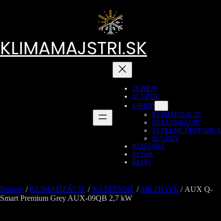
Prejsť
na
obsah
KLIMAMAJSTRI.SK
DOMOV
SLUŽBY
ESHOP
KLIMATIZÁCIE
REKUPERÁCIE
TEPELNÉ ČERPADLÁ
SLUŽBY
KONTAKT
KOŠÍK
BLOG
Domov
/
KLIMATIZÁCIE
/
NÁSTENNÉ
/
SPLITOVÉ
/ AUX Q-
Smart Premium Grey AUX-09QB 2,7 kW