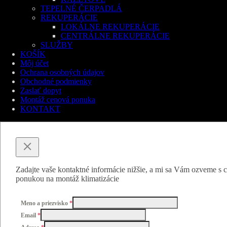
TEPELNÉ ČERPADLÁ
REKUPERÁCIE
LOKÁLNE REKUPERÁCIE
CENTRÁLNE REKUPERÁCIE
SLUŽBY
KOŠÍK
Môj účet
Ochrana osobných údajov
Obchodné podmienky
Zaslať dopyt
Montáž cenová ponuka
KONTAKT
Zadajte vaše kontaktné informácie nižšie, a mi sa Vám ozveme s
ponukou na montáž klimatizácie
Meno a priezvisko
*
Email
*