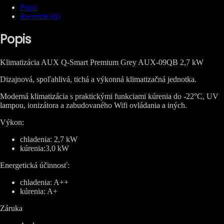
AUX-
Popis
09QB
Recenzie (0)
2,7
kW
Popis
Klimatizácia AUX Q-Smart Premium Grey AUX-09QB 2,7 kW
Dizajnová, spoľahlivá, tichá a výkonná klimatizačná jednotka.
Moderná klimatizácia s praktickými funkciami kúrenia do -22°C, UV
lampou, ionizátora a zabudovaného Wifi ovládania a iných.
Výkon:
chladenia: 2,7 kW
kúrenia:3,0 kW
Energetická účinnosť:
chladenia: A++
kúrenia: A+
Záruka