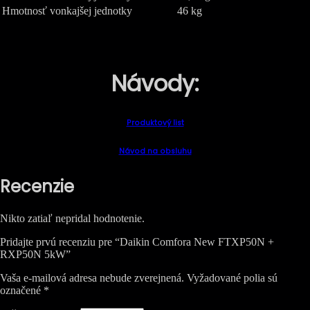
Hmotnosť vonkajšej jednotky
46 kg
Návody:
Produktový list
Návod na obsluhu
Recenzie
Nikto zatiaľ nepridal hodnotenie.
Pridajte prvú recenziu pre “Daikin Comfora New FTXP50N +
RXP50N 5kW”
Vaša e-mailová adresa nebude zverejnená.
Vyžadované polia sú
označené
*