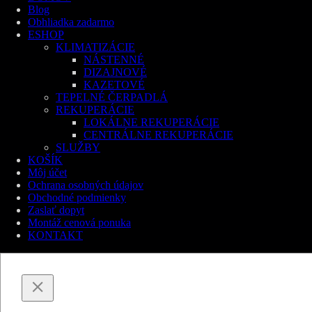
Blog
Obhliadka zadarmo
ESHOP
KLIMATIZÁCIE
NÁSTENNÉ
DIZAJNOVÉ
KAZETOVÉ
TEPELNÉ ČERPADLÁ
REKUPERÁCIE
LOKÁLNE REKUPERÁCIE
CENTRÁLNE REKUPERÁCIE
SLUŽBY
KOŠÍK
Môj účet
Ochrana osobných údajov
Obchodné podmienky
Zaslať dopyt
Montáž cenová ponuka
KONTAKT