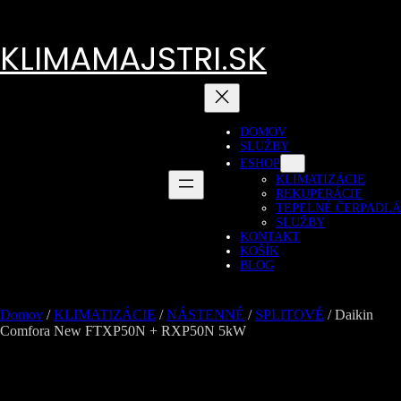
Prejsť
na
obsah
KLIMAMAJSTRI.SK
DOMOV
SLUŽBY
ESHOP
KLIMATIZÁCIE
REKUPERÁCIE
TEPELNÉ ČERPADLÁ
SLUŽBY
KONTAKT
KOŠÍK
BLOG
Domov
/
KLIMATIZÁCIE
/
NÁSTENNÉ
/
SPLITOVÉ
/ Daikin
Comfora New FTXP50N + RXP50N 5kW