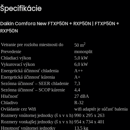
Špecifikácie
Daikin Comfora New FTXP50N + RXP50N | FTXP50N +
RXP50N
2
Vetranie pre rozlohu miestnosti do
50 m
Prevedenie
monosplit
Chladiaci výkon
5,0 kW
Vykurovací výkon
6,0 kW
Energetická účinnosť chladenia
A++
Energetická účinnosť kúrenia
A+
Sezónna účinnosť – SEER chladenie
7,3
Sezónna účinnosť – SCOP kúrenie
4,4
Hlučnosť
27 dBA
Chladivo
R-32
Ovládanie cez Wifi
wifi adaptér je súčasť balenia
Rozmery vnútornej jednotky (š x v x h)
990 x 295 x 263
Rozmery vonkajšej jednotky (š x v x h)
954 x 734 x 401
Hmotnosť vnútornej jednotky
13,5 kg