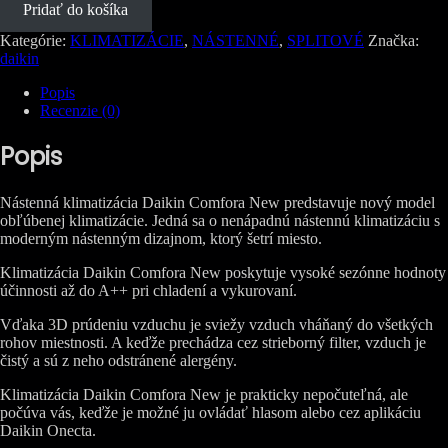
Pridať do košíka
Comfora
New
Kategórie:
KLIMATIZÁCIE
,
NÁSTENNÉ
,
SPLITOVÉ
Značka:
FTXP50N
daikin
+
RXP50N
Popis
5kW
Recenzie (0)
Popis
Nástenná klimatizácia Daikin Comfora New predstavuje nový model
obľúbenej klimatizácie. Jedná sa o nenápadnú nástennú klimatizáciu s
moderným nástenným dizajnom, ktorý šetrí miesto.
Klimatizácia Daikin Comfora New poskytuje vysoké sezónne hodnoty
účinnosti až do A++ pri chladení a vykurovaní.
Vďaka 3D prúdeniu vzduchu je sviežy vzduch vháňaný do všetkých
rohov miestnosti. A keďže prechádza cez strieborný filter, vzduch je
čistý a sú z neho odstránené alergény.
Klimatizácia Daikin Comfora New je prakticky nepočuteľná, ale
počúva vás, keďže je možné ju ovládať hlasom alebo cez aplikáciu
Daikin Onecta.