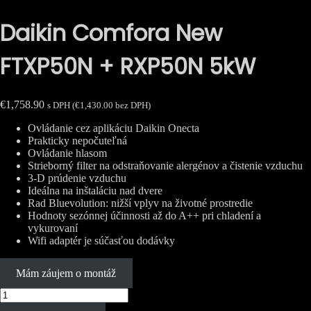
Daikin Comfora New
FTXP50N + RXP50N 5kW
€
1,758.90
s DPH (
€
1,430.00
bez DPH)
Ovládanie cez aplikáciu Daikin Onecta
Prakticky nepočuteľná
Ovládanie hlasom
Strieborný filter na odstraňovanie alergénov a čistenie vzduchu
3-D prúdenie vzduchu
Ideálna na inštaláciu nad dvere
Rad Bluevolution: nižší vplyv na životné prostredie
Hodnoty sezónnej účinnosti až do A++ pri chladení a
vykurovaní
Wifi adaptér je súčasťou dodávky
Mám záujem o montáž
množstvo
Daikin