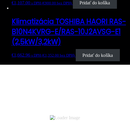
€
1,107.00
Pridať do košíka
s DPH (
€
900.00
bez DPH)
Klimatizácia TOSHIBA HAORI RAS-
B10N4KVRG-E/RAS-10J2AVSG-E1
(2,5kW/3,2kW)
€
1,662.96
Pridať do košíka
s DPH (
€
1,352.00
bez DPH)