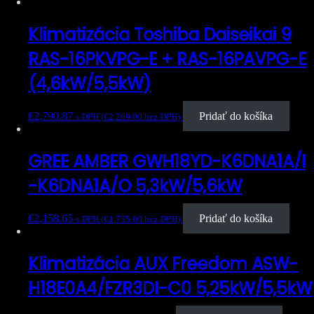
Klimatizácia Toshiba Daiseikai 9
RAS-16PKVPG-E + RAS-16PAVPG-E
(4,6kW/5,5kW)
€
2,790.87
Pridať do košíka
s DPH (
€
2,269.00
bez DPH)
GREE AMBER GWH18YD-K6DNA1A/I
-K6DNA1A/O 5,3kW/5,6kW
€
2,158.65
Pridať do košíka
s DPH (
€
1,755.00
bez DPH)
Klimatizácia AUX Freedom ASW-
H18E0A4/FZR3DI-C0 5,25kW/5,5kW