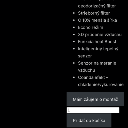
deodorizačný filter
Strieborný filter
O 10% menšia šírka
Econo režim
3D prúdenie vzduchu
Funkcia heat Boost
Inteligentný tepelný
senzor
Senzor na meranie
vzduchu
Coanda efekt –
chladenie/vykurovanie
Mám záujem o montáž
množstvo
Daikin
Pridať do košíka
Emura