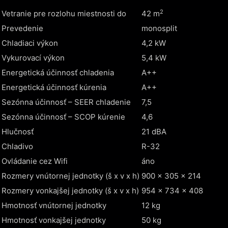
2
Vetranie pre rozlohu miestnosti do
42 m
Prevedenie
monosplit
Chladiaci výkon
4,2 kW
Vykurovací výkon
5,4 kW
Energetická účinnosť chladenia
A++
Energetická účinnosť kúrenia
A++
Sezónna účinnosť – SEER chladenie
7,5
Sezónna účinnosť – SCOP kúrenie
4,6
Hlučnosť
21 dBA
Chladivo
R-32
Ovládanie cez Wifi
áno
Rozmery vnútornej jednotky (š x v x h)
900 x 305 x 214
Rozmery vonkajšej jednotky (š x v x h)
954 x 734 x 408
Hmotnosť vnútornej jednotky
12 kg
Hmotnosť vonkajšej jednotky
50 kg