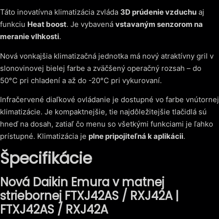
Táto inovatívna klimatizácia zvláda
3D prúdenie vzduchu
aj
funkciu
Heat boost
. Je vybavená
vstavaným senzorom na
meranie vlhkosti
.
Nová vonkajšia klimatizačná jednotka má nový atraktívny gril v
slonovinovej bielej farbe a zväčšený operačný rozsah – do
50°C pri chladení a až do -20°C pri vykurovaní.
Infračervené diaľkové ovládanie je dostupné vo farbe vnútornej
klimatizácie. Je kompaktnejšie, tie najdôležitejšie tlačidlá sú
hneď na dosah, zatiaľ čo menu so všetkými funkciami je ľahko
prístupné. Klimatizácia je
plne pripojiteľná k aplikácii
.
Špecifikácie
Nová Daikin Emura v matnej
striebornej FTXJ42AS / RXJ42A |
FTXJ42AS / RXJ42A