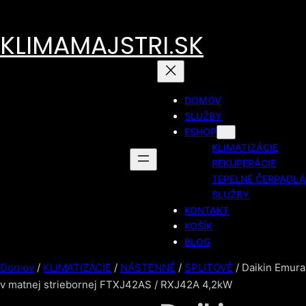
Prejsť
na
KLIMAMAJSTRI.SK
obsah
DOMOV
SLUŽBY
ESHOP
KLIMATIZÁCIE
REKUPERÁCIE
TEPELNÉ ČERPADLÁ
SLUŽBY
KONTAKT
KOŠÍK
BLOG
Domov
/
KLIMATIZÁCIE
/
NÁSTENNÉ
/
SPLITOVÉ
/ Daikin Emura
v matnej striebornej FTXJ42AS / RXJ42A 4,2kW