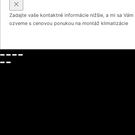
Zadajte vaše kontaktné informácie nižšie, a mi sa Vám
ozveme s cenovou ponukou na montáž klimatizácie