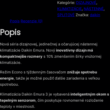
v
Kategórie:
DIZAJNOVÉ
,
matnej
KLIMATIZÁCIE
,
NÁSTENNÉ
,
striebornej
SPLITOVÉ
Značka:
daikin
Popis
Recenzie (0)
FTXJ42AS
/
Popis
RXJ42A
4,2kW
Nová séria dizajnovej, jedinečnej a očarujúcej nástennej
klimatizácie Daikin Emura. Nový
inovatívny dizajn má
kompaktnejšie rozmery
s 10% zmenšením šírky vnútornej
klimatizácie.
Režim Econo s týždenným časovačom
znižuje spotrebu
energie
, takže je možné použiť ďalšie zariadenia s veľkou
spotrebou.
Klimatizácia Daikin Emura 3 je vybavená
inteligentným okom s
tepelným senzorom
, čím poskytuje rovnomerné rozloženie
teploty v miestnosti.