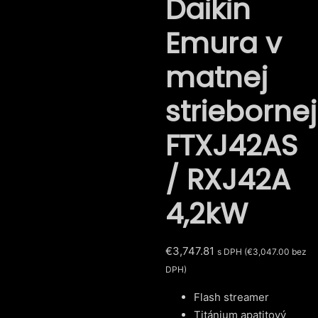
Daikin
Emura v
matnej
striebornej
FTXJ42AS
/ RXJ42A
4,2kW
€
3,747.81
s DPH (
€
3,047.00
bez
DPH)
Flash streamer
Titánium apatitový