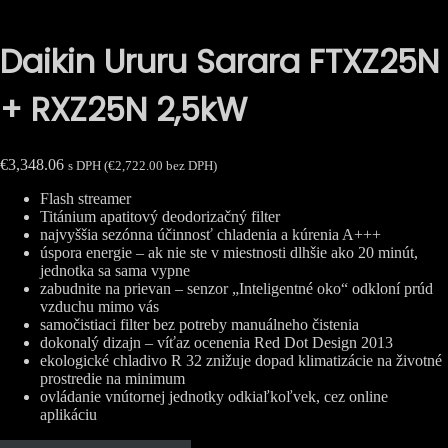
Daikin Ururu Sarara FTXZ25N
+ RXZ25N 2,5kW
€
3,348.06
s DPH (
€
2,722.00
bez DPH)
Flash streamer
Titánium apatitový deodorizačný filter
najvyššia sezónna účinnosť chladenia a kúrenia A+++
úspora energie – ak nie ste v miestnosti dlhšie ako 20 minút,
jednotka sa sama vypne
zabudnite na prievan – senzor „Inteligentné oko“ odkloní prúd
vzduchu mimo vás
samočistiaci filter bez potreby manuálneho čistenia
dokonalý dizajn – víťaz ocenenia Red Dot Design 2013
ekologické chladivo R 32 znižuje dopad klimatizácie na životné
prostredie na minimum
ovládanie vnútornej jednotky odkiaľkoľvek, cez online
aplikáciu