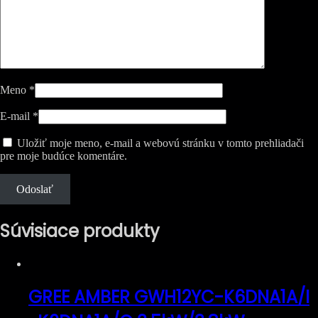
Meno
*
E-mail
*
Uložiť moje meno, e-mail a webovú stránku v tomto prehliadači
pre moje budúce komentáre.
Súvisiace produkty
GREE AMBER GWH12YC-K6DNA1A/I