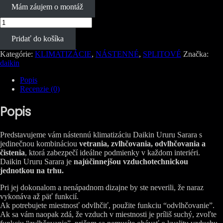
Mám záujem o montáž
množstvo
Daikin
Pridať do košíka
Ururu
Sarara
Kategórie:
KLIMATIZÁCIE
,
NÁSTENNÉ
,
SPLITOVÉ
Značka:
FTXZ25N
daikin
+
RXZ25N
Popis
2,5kW
Recenzie (0)
Popis
Predstavujeme vám nástennú klimatizáciu Daikin Ururu Sarara s
jedinečnou kombináciou
vetrania, zvlhčovania, odvlhčovania a
čistenia
, ktorá zabezpečí ideálne podmienky v každom interiéri.
Daikin Ururu Sarara je
najúčinnejšou vzduchotechnickou
jednotkou na trhu.
Pri jej dokonalom a nenápadnom dizajne by ste neverili, že naraz
vykonáva až päť funkcií.
Ak potrebujete miestnosť odvlhčiť, použite funkciu “odvlhčovanie”.
Ak sa vám naopak zdá, že vzduch v miestnosti je príliš suchý, zvoľte