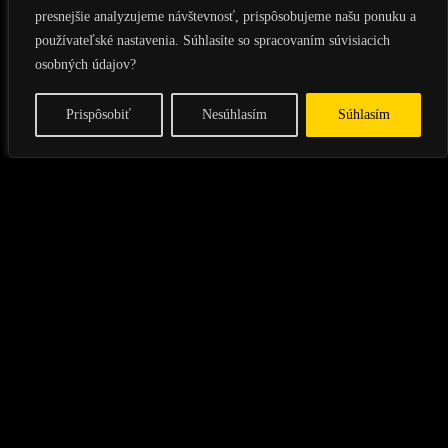
presnejšie analyzujeme návštevnosť, prispôsobujeme našu ponuku a
používateľské nastavenia. Súhlasíte so spracovaním súvisiacich
Obchodné podmienky
osobných údajov?
Ochrana osobných údajov
Reklamácie
Môj účet
Prispôsobiť
Nesúhlasím
Súhlasím
Zaslať dopyt
Copyright
NexHorizon
2023. All rights reserved.
Facebook
LinkedIn
KLIMAMAJSTRI.SK
DOMOV
Blog
Obhliadka zadarmo
ESHOP
KLIMATIZÁCIE
NÁSTENNÉ
DIZAJNOVÉ