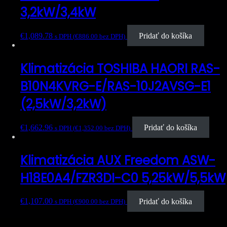
3,2kW/3,4kW
€
1,089.78
Pridať do košíka
s DPH (
€
886.00
bez DPH)
Klimatizácia TOSHIBA HAORI RAS-
B10N4KVRG-E/RAS-10J2AVSG-E1
(2,5kW/3,2kW)
€
1,662.96
Pridať do košíka
s DPH (
€
1,352.00
bez DPH)
Klimatizácia AUX Freedom ASW-
H18E0A4/FZR3DI-C0 5,25kW/5,5kW
€
1,107.00
Pridať do košíka
s DPH (
€
900.00
bez DPH)