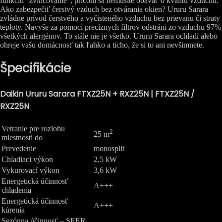
funkciu “zvlhčovanie”, pričom sa nemusíte obávať o kvalitu vzduchu.
Ako zabezpečiť čerstvý vzduch bez otvárania okien? Ururu Sarara
zvládne prívod čerstvého a vyčisteného vzduchu bez prievanu či straty
teploty. Navyše za pomoci precíznych filtrov odstráni zo vzduchu 97%
všetkých alergénov. To stále nie je všetko. Ururu Sarara ochladí alebo
ohreje vašu domácnosť tak ľahko a ticho, že si to ani nevšimnete.
Špecifikácie
Daikin Ururu Sarara FTXZ25N + RXZ25N | FTXZ25N /
RXZ25N
Vetranie pre rozlohu
2
25 m
miestnosti do
Prevedenie
monosplit
Chladiaci výkon
2,5 kW
Vykurovací výkon
3,6 kW
Energetická účinnosť
A+++
chladenia
Energetická účinnosť
A+++
kúrenia
Sezónna účinnosť – SEER