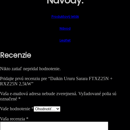
Návody:
Produktový leták
Návod
Leaflet
Recenzie
Nikto zatiaľ nepridal hodnotenie.
Pridajte prvú recenziu pre “Daikin Ururu Sarara FTXZ25N +
RXZ25N 2,5kW”
Vaša e-mailová adresa nebude zverejnená.
Vyžadované polia sú
označené
*
Vaše hodnotenie
*
Vaša recenzia
*