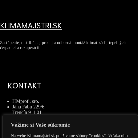
KLIMAMAJSTRI.SK
Zastúpenie, distribúcia, predaj a odborná montáž klimatizácií, tepelných
čerpadiel a rekuperácií.
KONTAKT
HMprofi, sro.
Jána Fabu 229/6
Trenčín 911 01
TEL: +421 944 511 054
MAIL: info@klimamajstri.sk
Vážime si Vaše súkromie
INFORMÁCIE
Na webe Klimamajstri.sk používame súbory “cookies”. Vďaka nim