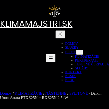
Prejsť
na
obsah
KLIMAMAJSTRI.SK
DOMOV
SLUŽBY
ESHOP
KLIMATIZÁCIE
REKUPERÁCIE
TEPELNÉ ČERPADLÁ
SLUŽBY
KONTAKT
KOŠÍK
BLOG
Domov
/
KLIMATIZÁCIE
/
NÁSTENNÉ
/
SPLITOVÉ
/ Daikin
Ururu Sarara FTXZ25N + RXZ25N 2,5kW