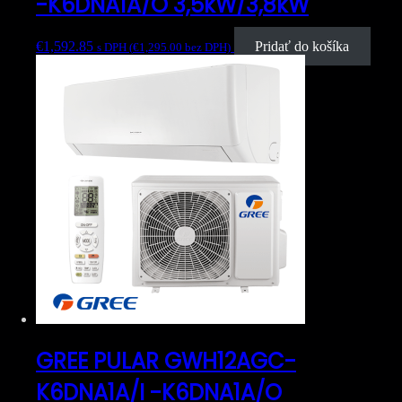
-K6DNA1A/O 3,5kW/3,8kW
€
1,592.85
Pridať do košíka
s DPH (
€
1,295.00
bez DPH)
GREE PULAR GWH12AGC-
K6DNA1A/I -K6DNA1A/O