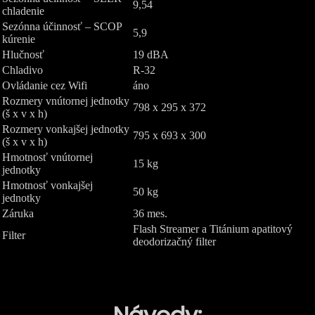
9,54
chladenie
Sezónna účinnosť – SCOP
5,9
kúrenie
Hlučnosť
19 dBA
Chladivo
R-32
Ovládanie cez Wifi
áno
Rozmery vnútornej jednotky
798 x 295 x 372
(š x v x h)
Rozmery vonkajšej jednotky
795 x 693 x 300
(š x v x h)
Hmotnosť vnútornej
15 kg
jednotky
Hmotnosť vonkajšej
50 kg
jednotky
Záruka
36 mes.
Flash Streamer a Titánium apatitový
Filter
deodorizačný filter