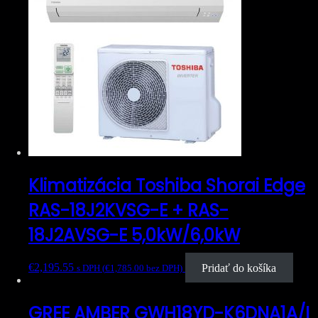
Klimatizácia Toshiba Shorai Edge
RAS-18J2KVSG-E + RAS-
18J2AVSG-E 5,0kW/6,0kW
€
2,195.55
Pridať do košíka
s DPH (
€
1,785.00
bez DPH)
GREE AMBER GWH18YD-K6DNA1A/I