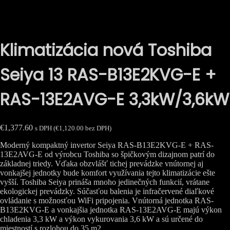
Klimatizácia nová Toshiba
Seiya 13 RAS-B13E2KVG-E +
RAS-13E2AVG-E 3,3kW/3,6kW
€
1,377.60
s DPH (
€
1,120.00
bez DPH)
Moderný kompaktný invertor Seiya RAS-B13E2KVG-E + RAS-
13E2AVG-E od výrobcu Toshiba so špičkovým dizajnom patrí do
základnej triedy. Vďaka obzvlášť tichej prevádzke vnútornej aj
vonkajšej jednotky bude komfort využívania tejto klimatizácie ešte
vyšší. Toshiba Seiya prináša mnoho jedinečných funkcií, vrátane
ekologickej prevádzky. Súčasťou balenia je infračervené diaľkové
ovládanie s možnosťou WiFi pripojenia. Vnútorná jednotka RAS-
B13E2KVG-E a vonkajšia jednotka RAS-13E2AVG-E majú výkon
chladenia 3,3 kW a výkon vykurovania 3,6 kW a sú určené do
miestností s rozlohou do 35 m2.