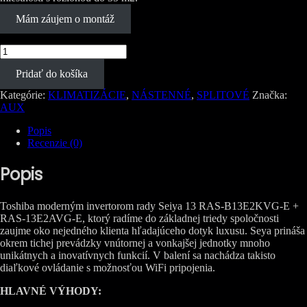
Mám záujem o montáž
množstvo
Klimatizácia
Pridať do košíka
nová
Toshiba
Kategórie:
KLIMATIZÁCIE
,
NÁSTENNÉ
,
SPLITOVÉ
Značka:
Seiya
AUX
13
RAS-
Popis
B13E2KVG-
Recenzie (0)
E
+
Popis
RAS-
13E2AVG-
E
Toshiba moderným invertorom rady Seiya 13 RAS-B13E2KVG-E +
3,3kW/3,6kW
RAS-13E2AVG-E, ktorý radíme do základnej triedy spoločnosti
zaujme oko nejedného klienta hľadajúceho dotyk luxusu. Seya prináša
okrem tichej prevádzky vnútornej a vonkajšej jednotky mnoho
unikátnych a inovatívnych funkcií. V balení sa nachádza takisto
diaľkové ovládanie s možnosťou WiFi pripojenia.
HLAVNÉ VÝHODY: