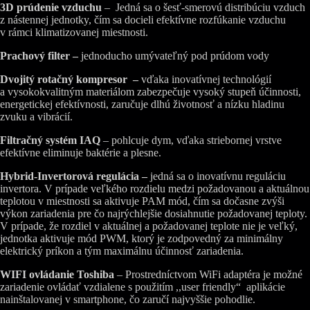
3D prúdenie vzduchu
– Jedná sa o šesť-smerovú distribúciu vzduch
z nástennej jednotky, čím sa docieli efektívne rozfúkanie vzduchu
v rámci klimatizovanej miestnosti.
Prachový filter –
jednoducho umývateľný pod prúdom vody
Dvojitý rotačný kompresor –
vďaka inovatívnej technológií
a vysokokvalitným materiálom zabezpečuje vysoký stupeň účinnosti,
energetickej efektívnosti, zaručuje dlhú životnosť a nízku hladinu
zvuku a vibrácií.
Filtračný systém IAQ
– pohlcuje dym, vďaka striebornej vrstve
efektívne eliminuje baktérie a plesne.
Hybrid-Invertorová regulácia –
jedná sa o inovatívnu reguláciu
invertora. V prípade veľkého rozdielu medzi požadovanou a aktuálnou
teplotou v miestnosti sa aktivuje PAM mód, čím sa dočasne zvýši
výkon zariadenia pre čo najrýchlejšie dosiahnutie požadovanej teploty.
V prípade, že rozdiel v aktuálnej a požadovanej teplote nie je veľký,
jednotka aktivuje mód PWM, ktorý je zodpovedný za minimálny
elektrický príkon a tým maximálnu účinnosť zariadenia.
WIFI ovládanie Toshiba
– Prostredníctvom WiFi adaptéra je možné
zariadenie ovládať vzdialene s použitím ,,user friendly“ aplikácie
nainštalovanej v smartphone, čo zaručí najvyššie pohodlie.