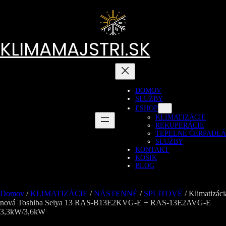
Prejsť
na
obsah
KLIMAMAJSTRI.SK
DOMOV
SLUŽBY
ESHOP
KLIMATIZÁCIE
REKUPERÁCIE
TEPELNÉ ČERPADLÁ
SLUŽBY
KONTAKT
KOŠÍK
BLOG
Domov
/
KLIMATIZÁCIE
/
NÁSTENNÉ
/
SPLITOVÉ
/ Klimatizáci
nová Toshiba Seiya 13 RAS-B13E2KVG-E + RAS-13E2AVG-E
3,3kW/3,6kW