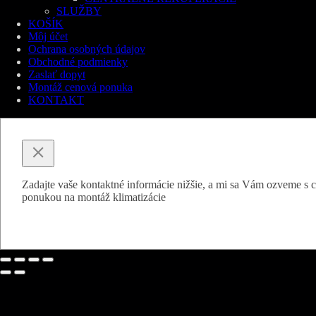
SLUŽBY
KOŠÍK
Môj účet
Ochrana osobných údajov
Obchodné podmienky
Zaslať dopyt
Montáž cenová ponuka
KONTAKT
Zadajte vaše kontaktné informácie nižšie, a mi sa Vám ozveme s
ponukou na montáž klimatizácie