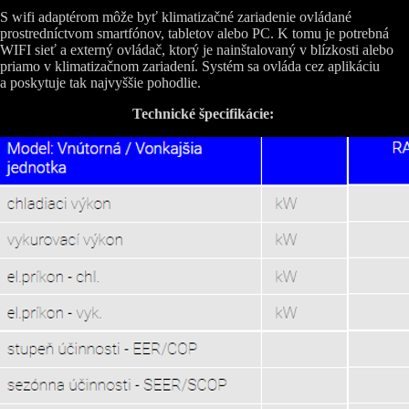
S wifi adaptérom môže byť klimatizačné zariadenie ovládané
prostredníctvom smartfónov, tabletov alebo PC. K tomu je potrebná
WIFI sieť a externý ovládač, ktorý je nainštalovaný v blízkosti alebo
priamo v klimatizačnom zariadení. Systém sa ovláda cez aplikáciu
a poskytuje tak najvyššie pohodlie.
Technické špecifikácie: