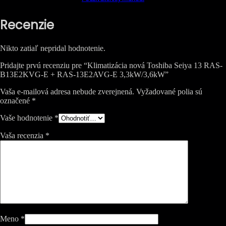
Recenzie
Nikto zatiaľ nepridal hodnotenie.
Pridajte prvú recenziu pre “Klimatizácia nová Toshiba Seiya 13 RAS-
B13E2KVG-E + RAS-13E2AVG-E 3,3kW/3,6kW”
Vaša e-mailová adresa nebude zverejnená.
Vyžadované polia sú
označené
*
Vaše hodnotenie
*
Vaša recenzia
*
Meno
*