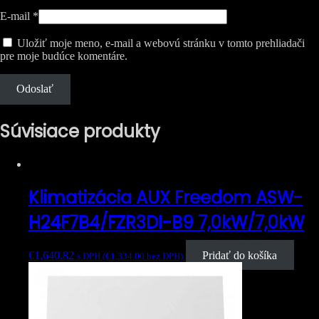
E-mail
*
Uložiť moje meno, e-mail a webovú stránku v tomto prehliadači
pre moje budúce komentáre.
Súvisiace produkty
Klimatizácia AUX Freedom ASW-
H24F7B4/FZR3DI-B9 7,0kW/7,0kW
€
1,640.82
Pridať do košíka
s DPH (
€
1,334.00
bez DPH)