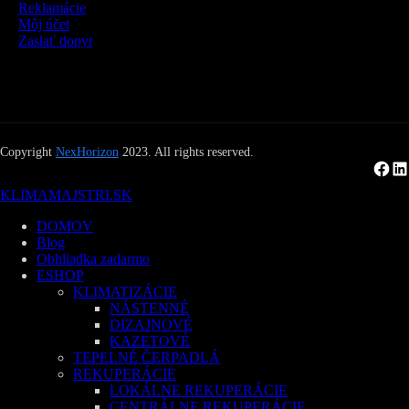
Reklamácie
Môj účet
Zaslať dopyt
Copyright
NexHorizon
2023. All rights reserved.
Facebook
LinkedIn
KLIMAMAJSTRI.SK
DOMOV
Blog
Obhliadka zadarmo
ESHOP
KLIMATIZÁCIE
NÁSTENNÉ
DIZAJNOVÉ
KAZETOVÉ
TEPELNÉ ČERPADLÁ
REKUPERÁCIE
LOKÁLNE REKUPERÁCIE
CENTRÁLNE REKUPERÁCIE