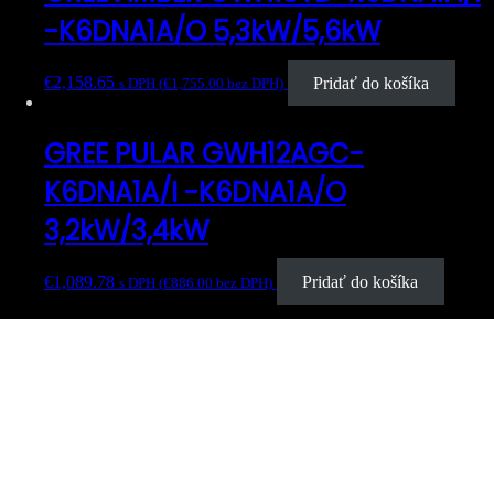
-K6DNA1A/O 5,3kW/5,6kW
€
2,158.65
Pridať do košíka
s DPH (
€
1,755.00
bez DPH)
GREE PULAR GWH12AGC-
K6DNA1A/I -K6DNA1A/O
3,2kW/3,4kW
€
1,089.78
Pridať do košíka
s DPH (
€
886.00
bez DPH)