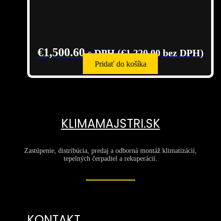
€
1,500.60
s DPH (
€
1,220.00
bez DPH)
Pridať do košíka
KLIMAMAJSTRI.SK
Zastúpenie, distribúcia, predaj a odborná montáž klimatizácií,
tepelných čerpadiel a rekuperácií.
KONTAKT