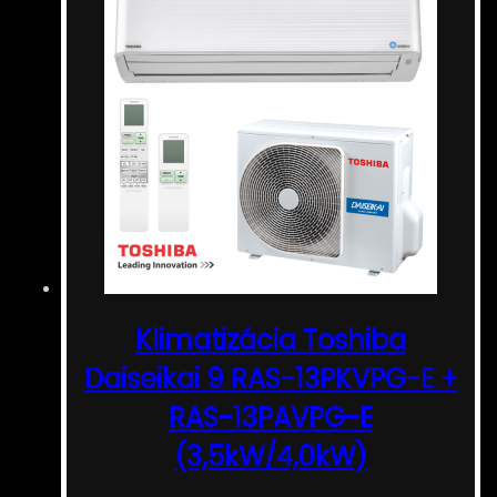
Klimatizácia Toshiba
Daiseikai 9 RAS-13PKVPG-E +
RAS-13PAVPG-E
(3,5kW/4,0kW)