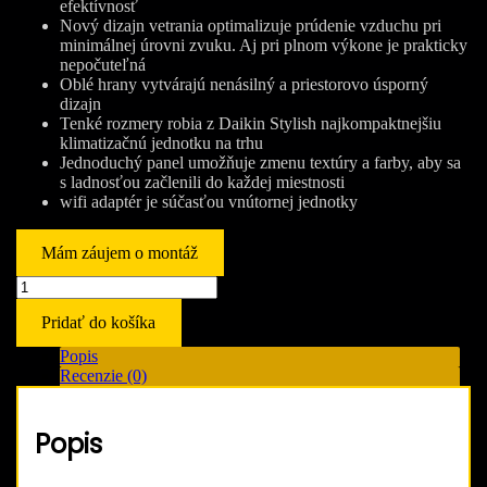
efektívnosť
Nový dizajn vetrania optimalizuje prúdenie vzduchu pri
minimálnej úrovni zvuku. Aj pri plnom výkone je prakticky
nepočuteľná
Oblé hrany vytvárajú nenásilný a priestorovo úsporný
dizajn
Tenké rozmery robia z Daikin Stylish najkompaktnejšiu
klimatizačnú jednotku na trhu
Jednoduchý panel umožňuje zmenu textúry a farby, aby sa
s ladnosťou začlenili do každej miestnosti
wifi adaptér je súčasťou vnútornej jednotky
Mám záujem o montáž
množstvo
Daikin
Pridať do košíka
Stylish
FTXA42BT
Popis
+
Recenzie (0)
RXA42A9
blackwood
4,2kW
Popis