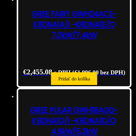
GREE FAIRY GWH24ACE-
K6DNA1A/I -K6DNA1E/O
7,0kW/7,4kW
€
2,455.08
s DPH (
€
1,996.00
bez DPH)
Pridať do košíka
GREE PULAR GWH18AGD-
K6DNA1D/I -K6DNA1D/O
4,6kW/5,2kW