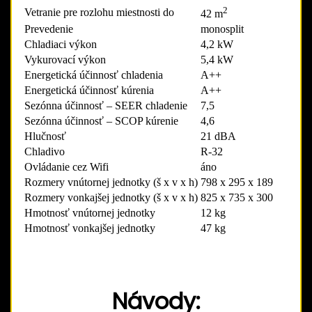
2
Vetranie pre rozlohu miestnosti do
42 m
Prevedenie
monosplit
Chladiaci výkon
4,2 kW
Vykurovací výkon
5,4 kW
Energetická účinnosť chladenia
A++
Energetická účinnosť kúrenia
A++
Sezónna účinnosť – SEER chladenie
7,5
Sezónna účinnosť – SCOP kúrenie
4,6
Hlučnosť
21 dBA
Chladivo
R-32
Ovládanie cez Wifi
áno
Rozmery vnútornej jednotky (š x v x h)
798 x 295 x 189
Rozmery vonkajšej jednotky (š x v x h)
825 x 735 x 300
Hmotnosť vnútornej jednotky
12 kg
Hmotnosť vonkajšej jednotky
47 kg
Návody: