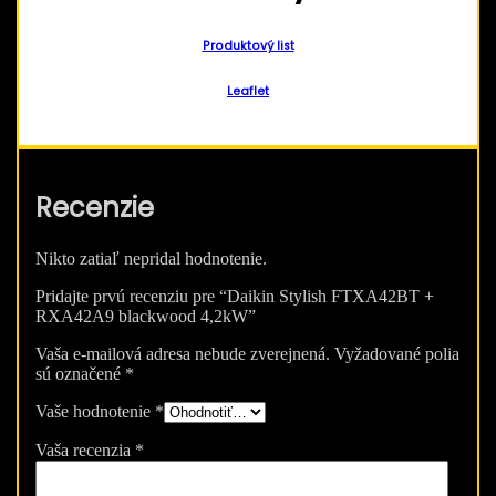
Produktový list
Leaflet
Recenzie
Nikto zatiaľ nepridal hodnotenie.
Pridajte prvú recenziu pre “Daikin Stylish FTXA42BT +
RXA42A9 blackwood 4,2kW”
Vaša e-mailová adresa nebude zverejnená.
Vyžadované polia
sú označené
*
Vaše hodnotenie
*
Vaša recenzia
*