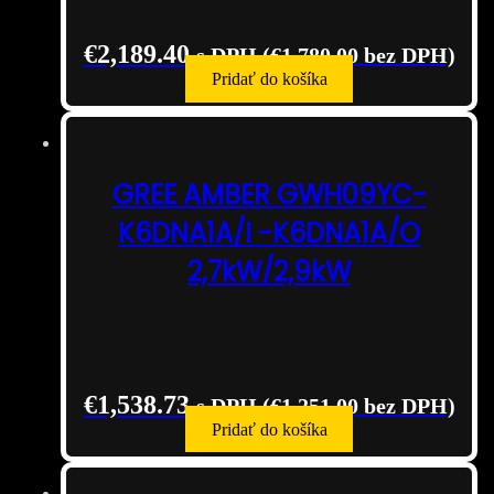
€
2,189.40
s DPH (
€
1,780.00
bez DPH)
Pridať do košíka
GREE AMBER GWH09YC-
K6DNA1A/I -K6DNA1A/O
2,7kW/2,9kW
€
1,538.73
s DPH (
€
1,251.00
bez DPH)
Pridať do košíka