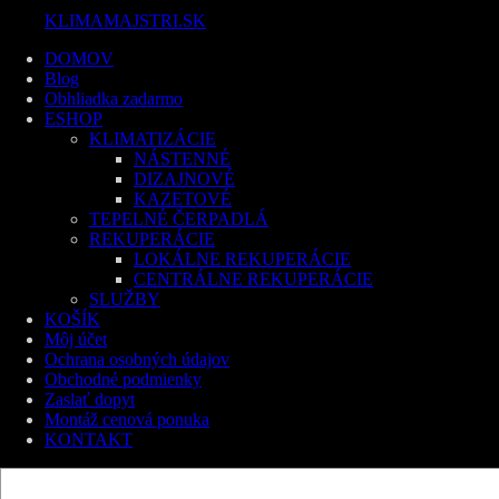
KLIMAMAJSTRI.SK
DOMOV
Blog
Obhliadka zadarmo
ESHOP
KLIMATIZÁCIE
NÁSTENNÉ
DIZAJNOVÉ
KAZETOVÉ
TEPELNÉ ČERPADLÁ
REKUPERÁCIE
LOKÁLNE REKUPERÁCIE
CENTRÁLNE REKUPERÁCIE
SLUŽBY
KOŠÍK
Môj účet
Ochrana osobných údajov
Obchodné podmienky
Zaslať dopyt
Montáž cenová ponuka
KONTAKT