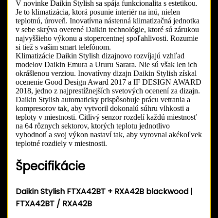
V novinke Daikin Stylish sa spája funkcionalita s estetikou.
Je to klimatizácia, ktorá posunie interiér na inú, nielen
teplotnú, úroveň. Inovatívna nástenná klimatizačná jednotka
v sebe skrýva overené Daikin technológie, ktoré sú zárukou
najvyššieho výkonu a stopercentnej spoľahlivosti. Rozumie
si tiež s vašim smart telefónom.
Klimatizácie Daikin Stylish dizajnovo rozvíjajú vzhľad
modelov Daikin Emura a Ururu Sarara. Nie sú však len ich
okrášlenou verziou. Inovatívny dizajn Daikin Stylish získal
ocenenie Good Design Award 2017 a IF DESIGN AWARD
2018, jedno z najprestížnejších svetových ocenení za dizajn.
Daikin Stylish automaticky prispôsobuje prácu vetrania a
kompresorov tak, aby vytvoril
dokonalú súhru vlhkosti a
teploty
v miestnosti. Citlivý senzor rozdelí každú miestnosť
na 64 rôznych sektorov, ktorých teplotu jednotlivo
vyhodnotí a svoj výkon nastaví tak, aby vyrovnal akékoľvek
teplotné rozdiely v miestnosti.
Špecifikácie
Daikin Stylish FTXA42BT + RXA42B blackwood |
FTXA42BT / RXA42B