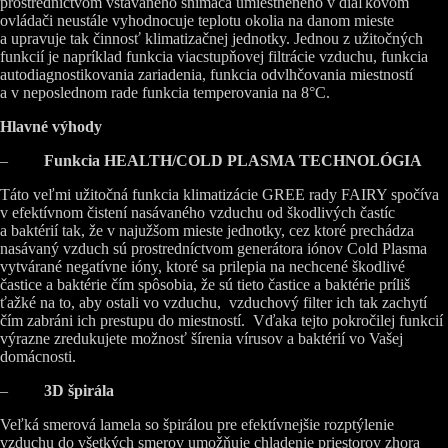
prostredníctvom vstavaného snímača umiestneného v diaľkovom
ovládači neustále vyhodnocuje teplotu okolia na danom mieste
a upravuje tak činnosť klimatizačnej jednotky. Jednou z užitočných
funkcií je napríklad funkcia viacstupňovej filtrácie vzduchu, funkcia
autodiagnostikovania zariadenia, funkcia odvlhčovania miestností
a v neposlednom rade funkcia temperovania na 8°C.
Hlavné výhody
–
Funkcia HEALTH/COLD PLASMA TECHNOLÓGIA
Táto veľmi užitočná funkcia klimatizácie GREE rady FAIRY spočíva
v efektívnom čistení nasávaného vzduchu od škodlivých častíc
a baktérií tak, že v najužšom mieste jednotky, cez ktoré prechádza
nasávaný vzduch sú prostredníctvom generátora iónov Cold Plasma
vytvárané negatívne ióny, ktoré sa prilepia na nechcené škodlivé
častice a baktérie čím spôsobia, že sú tieto častice a baktérie príliš
ťažké na to, aby ostali vo vzduchu, vzduchový filter ich tak zachytí
čím zabráni ich prestupu do miestností. Vďaka tejto pokročilej funkcií
výrazne zredukujete možnosť šírenia vírusov a baktérií vo Vašej
domácnosti.
–
3D špirála
Veľká smerová lamela so špirálou pre efektívnejšie rozptýlenie
vzduchu do všetkých smerov umožňuje chladenie priestorov zhora