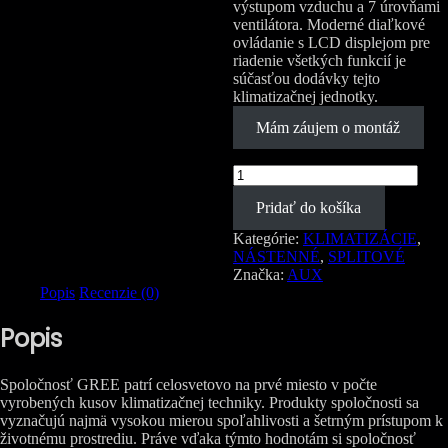
výstupom vzduchu a 7 úrovňami
ventilátora. Moderné diaľkové
ovládanie s LCD displejom pre
riadenie všetkých funkcií je
súčasťou dodávky tejto
klimatizačnej jednotky.
Mám záujem o montáž
množstvo
GREE
Pridať do košíka
FAIRY
GWH24ACE-
Kategórie:
KLIMATIZÁCIE
,
K6DNA1A/I
NÁSTENNÉ
,
SPLITOVÉ
-
Značka:
AUX
K6DNA1E/O
Popis
Recenzie (0)
7,0kW/7,4kW
Popis
Spoločnosť GREE patrí celosvetovo na prvé miesto v počte
vyrobených kusov klimatizačnej techniky. Produkty spoločnosti sa
vyznačujú najmä vysokou mierou spoľahlivosti a šetrným prístupom k
životnému prostrediu. Práve vďaka týmto hodnotám si spoločnosť