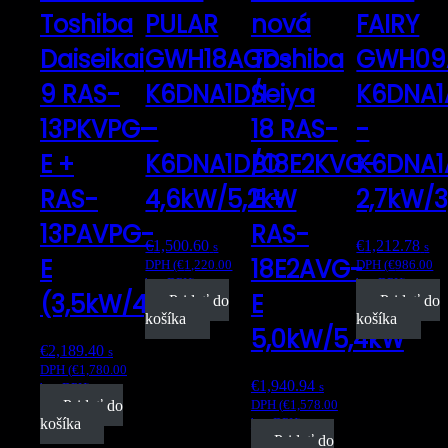
Toshiba
PULAR
nová
FAIRY
Daiseikai
GWH18AGD-
Toshiba
GWH09
9 RAS-
K6DNA1D/I
Seiya
K6DNA1
13PKVPG-
-
18 RAS-
-
E +
K6DNA1D/O
B18E2KVG-
K6DNA1
RAS-
4,6kW/5,2kW
E +
2,7kW/
13PAVPG-
RAS-
€
1,500.60
€
1,212.78
s
s
E
18E2AVG-
DPH (
€
1,220.00
DPH (
€
986.00
bez DPH)
bez DPH)
(3,5kW/4,0kW)
E
Pridať do
Pridať do
košíka
košíka
5,0kW/5,4kW
€
2,189.40
s
DPH (
€
1,780.00
€
1,940.94
s
bez DPH)
Pridať do
DPH (
€
1,578.00
košíka
bez DPH)
Pridať do