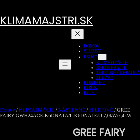
Prejsť
na
obsah
KLIMAMAJSTRI.SK
DOMOV
SLUŽBY
ESHOP
KLIMATIZÁCIE
REKUPERÁCIE
TEPELNÉ ČERPADLÁ
SLUŽBY
KONTAKT
KOŠÍK
BLOG
Domov
/
KLIMATIZÁCIE
/
NÁSTENNÉ
/
SPLITOVÉ
/ GREE
FAIRY GWH24ACE-K6DNA1A/I -K6DNA1E/O 7,0kW/7,4kW
GREE FAIRY