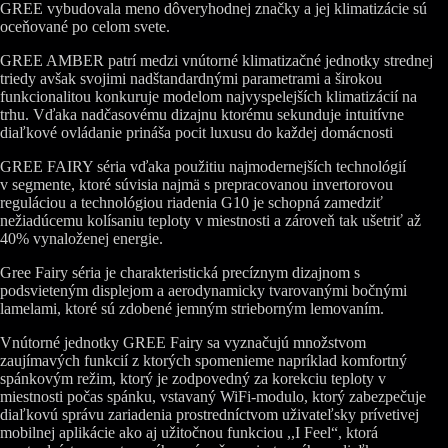
GREE vybudovala meno dôveryhodnej značky a jej klimatizácie sú
oceňované po celom svete.
GREE AMBER patrí medzi vnútorné klimatizačné jednotky strednej
triedy avšak svojimi nadštandardnými parametrami a širokou
funkcionalitou konkuruje modelom najvyspelejších klimatizácií na
trhu. Vďaka nadčasovému dizajnu ktorému sekunduje intuitívne
diaľkové ovládanie prináša pocit luxusu do každej domácnosti
GREE FAIRY séria vďaka použitiu najmodernejších technológií
v segmente, ktoré súvisia najmä s prepracovanou invertorovou
reguláciou a technológiou riadenia G10 je schopná zamedziť
nežiadúcemu kolísaniu teploty v miestnosti a zároveň tak ušetriť až
40% vynaloženej energie.
Gree Fairy séria je charakteristická precíznym dizajnom s
podsvieteným displejom a aerodynamicky tvarovanými bočnými
lamelami, ktoré sú zdobené jemným strieborným lemovaním.
Vnútorné jednotky GREE Fairy sa vyznačujú množstvom
zaujímavých funkcií z ktorých spomenieme napríklad komfortný
spánkovým režim, ktorý je zodpovedný za korekciu teploty v
miestnosti počas spánku, vstavaný WiFi-modulo, ktorý zabezpečuje
diaľkovú správu zariadenia prostredníctvom uživateľsky prívetivej
mobilnej aplikácie ako aj užitočnou funkciou ,,I Feel“, ktorá