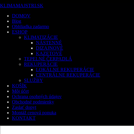
KLIMAMAJSTRI.SK
DOMOV
Blog
Obhliadka zadarmo
ESHOP
KLIMATIZÁCIE
NÁSTENNÉ
DIZAJNOVÉ
KAZETOVÉ
TEPELNÉ ČERPADLÁ
REKUPERÁCIE
LOKÁLNE REKUPERÁCIE
CENTRÁLNE REKUPERÁCIE
SLUŽBY
KOŠÍK
Môj účet
Ochrana osobných údajov
Obchodné podmienky
Zaslať dopyt
Montáž cenová ponuka
KONTAKT