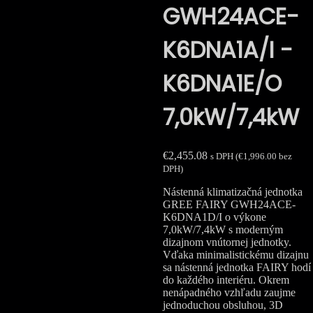
GWH24ACE-
K6DNA1A/I -
K6DNA1E/O
7,0kW/7,4kW
€
2,455.08
s DPH (
€
1,996.00
bez
DPH)
Nástenná klimatizačná jednotka
GREE FAIRY GWH24ACE-
K6DNA1D/I o výkone
7,0kW/7,4kW s moderným
dizajnom vnútornej jednotky.
Vďaka minimalistickému dizajnu
sa nástenná jednotka FAIRY hodí
do každého interiéru. Okrem
nenápadného vzhľadu zaujme
jednoduchou obsluhou, 3D