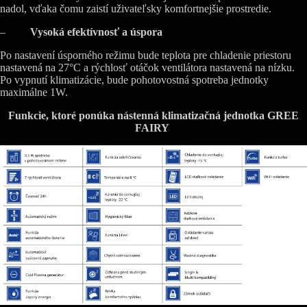
nadol, vďaka čomu zaistí uživateľsky komfortnejšie prostredie.
–
Vysoká efektívnosť a úspora
Po nastavení úsporného režimu bude teplota pre chladenie priestoru
nastavená na 27°C a rýchlosť otáčok ventilátora nastavená na nízku.
Po vypnutí klimatizácie, bude pohotovostná spotreba jednotky
maximálne 1W.
Funkcie, ktoré ponúka nástenná klimatizačná jednotka GREE
FAIRY