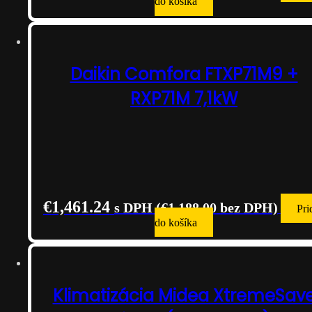
do košíka
Daikin Comfora FTXP71M9 +
RXP71M 7,1kW
€
1,461.24
s DPH (
€
1,188.00
bez DPH)
Pri
do košíka
Klimatizácia Midea XtremeSav