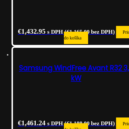
€
1,432.95
s DPH (
€
1,165.00
bez DPH)
Pri
do košíka
Samsung WindFree Avant R32 3
kW
€
1,461.24
s DPH (
€
1,188.00
bez DPH)
Pri