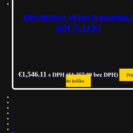
Klimatizácia Midea Breezeless 
split (5,3 kW)
€
1,546.11
s DPH (
€
1,257.00
bez DPH)
Pri
do košíka
←
1
2
3
4
5
6